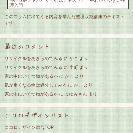
整理収納アドバイザー公式テキスト／一番わかりやすい整
理入門
このコラムに出てくる内容を学んだ整理収納講座のテキスト
です。
最近のコメント
リサイクルをあきらめてみる
かこ
に
より
リサイクルをあきらめてみる
に
小町
より
家の中にいくつ物があるか
かこ
に
より
気が重くなる物は処分してみる
かこ
に
より
家の中にいくつ物があるか
まゆみさん
に
より
ココロデザインリスト
ココロデザイン総合TOP