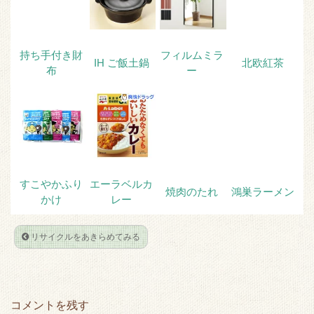
r
o
k
持ち手付き財
フィルムミラ
IH ご飯土鍋
北欧紅茶
布
ー
すこやかふり
エーラベルカ
焼肉のたれ
鴻巣ラーメン
かけ
レー
リサイクルをあきらめてみる
コメントを残す