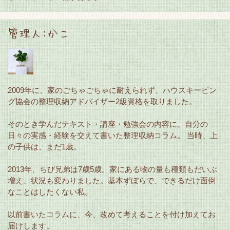
管理人:かこ
ハウスキーピン
2009年に、家のごちゃごちゃに耐えられず、
グ協会
の整理収納アドバイザー2級資格を取りました。
そのとき学んだテキスト・講座・勉強会の内容に、自分の
日々の実感・経験を交えて書いた整理収納コラム。 当時、上
の子供は、まだ1歳。
2013年、ちび兄弟は7歳5歳。家にある物の量も種類もだいぶ
増え、状況も変わりました。基本ずぼらで、できるだけ面倒
なことはしたくない私。
以前書いたコラムに、今、改めて考えることを付け加えてお
届けします。