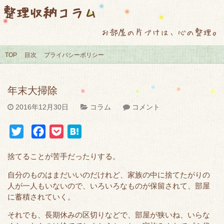
整理収納コラム
お部屋の片づけは、心の整理。
TOP
目次
プライバシーポリシー
年末大掃除
2016年12月30日
コラム
コメント
T
F
P
H
w
a
o
a
捨てることが苦手だったりする。
i
c
c
t
t
e
k
e
自分のものはまだいいのだけれど、家族の中に捨てたがりの
人が一人もいないので、いろいろなものが保留されて、部屋
t
b
e
n
に蓄積されていく。
e
o
t
a
r
o
それでも、長期休みの区切りなどで、部屋が狭いね、いらな