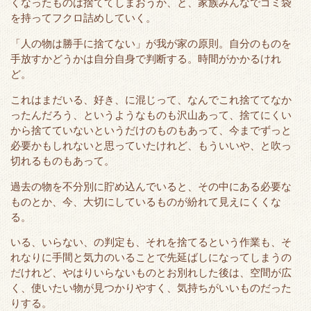
くなったものは捨ててしまおうか、と、家族みんなでゴミ袋
k
を持ってフクロ詰めしていく。
「人の物は勝手に捨てない」が我が家の原則。自分のものを
手放すかどうかは自分自身で判断する。時間がかかるけれ
ど。
これはまだいる、好き、に混じって、なんでこれ捨ててなか
ったんだろう、というようなものも沢山あって、捨てにくい
から捨てていないというだけのものもあって、今までずっと
必要かもしれないと思っていたけれど、もういいや、と吹っ
切れるものもあって。
過去の物を不分別に貯め込んでいると、その中にある必要な
ものとか、今、大切にしているものが紛れて見えにくくな
る。
いる、いらない、の判定も、それを捨てるという作業も、そ
れなりに手間と気力のいることで先延ばしになってしまうの
だけれど、やはりいらないものとお別れした後は、空間が広
く、使いたい物が見つかりやすく、気持ちがいいものだった
りする。