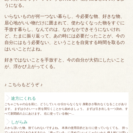
うになる。
いらないものが何一つない暮らし、今必要な物、好きな物、
居心地がいい物だけに囲まれて、使わなくなった物をすぐに
手放す暮らし、なんてのは、なかなかできそうにないけれ
ど、たまに振り返って、あの時には必要だったことが、今の
自分にはもう必要ない、ということを自覚する時間を取るの
はいいことだよね。
好きではないことを手放すと、今の自分が大切にしたいこと
が、浮かび上がってくる。
♪ こちらもどうぞ ♪
途方にくれる
ごちゃごちゃの山を前に、どうしていいか分からなくなり 身動きが取れなくなることがあり
ます。 まずは小さい一ヶ所を間引くことから始めましょう。 まずは引き出しを一つ決め、す
べて新聞紙の上にあけます。 右に使っている物(一...
しがらみ
人から頂いた物、捨てられないですよね。 本来の使用目的どおりに使っていなくても、 持っ
ているだけでウキウキするなら 「使っている」に含めていいんじゃないかと 個人的には思い