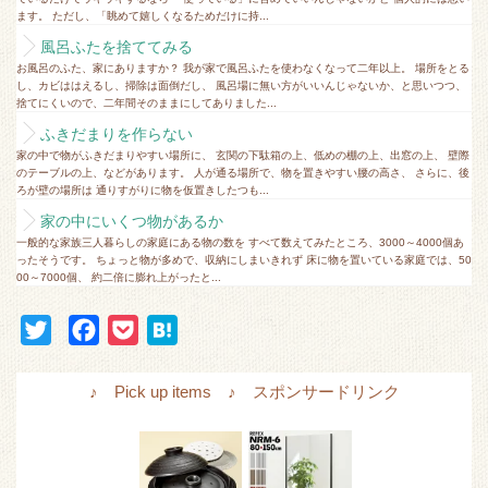
ます。 ただし、「眺めて嬉しくなるためだけに持...
風呂ふたを捨ててみる
お風呂のふた、家にありますか？ 我が家で風呂ふたを使わなくなって二年以上。 場所をとる
し、カビははえるし、掃除は面倒だし、 風呂場に無い方がいいんじゃないか、と思いつつ、
捨てにくいので、二年間そのままにしてありました...
ふきだまりを作らない
家の中で物がふきだまりやすい場所に、 玄関の下駄箱の上、低めの棚の上、出窓の上、 壁際
のテーブルの上、などがあります。 人が通る場所で、物を置きやすい腰の高さ、 さらに、後
ろが壁の場所は 通りすがりに物を仮置きしたつも...
家の中にいくつ物があるか
一般的な家族三人暮らしの家庭にある物の数を すべて数えてみたところ、3000～4000個あ
ったそうです。 ちょっと物が多めで、収納にしまいきれず 床に物を置いている家庭では、50
00～7000個、 約二倍に膨れ上がったと...
T
F
P
H
w
a
o
a
i
c
c
t
♪ Pick up items ♪ スポンサードリンク
t
e
k
e
t
b
e
n
e
o
t
a